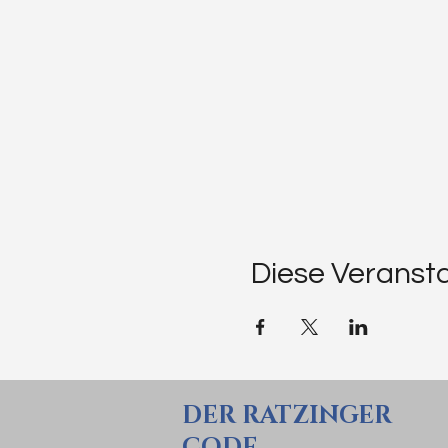
Diese Veransta
DER RATZINGER
CODE