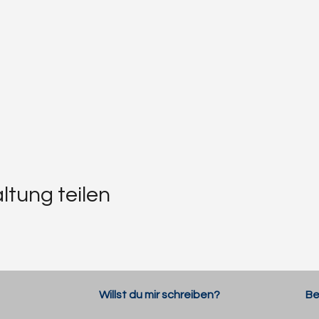
ltung teilen
Willst du mir schreiben?
Be