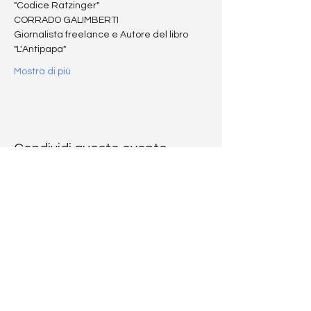
"Codice Ratzinger"
CORRADO GALIMBERTI
Giornalista freelance e Autore del libro 
"L'Antipapa"
Mostra di più
Condividi questo evento
CODICE
RATZINGER