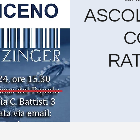
ASCOL
C
RA