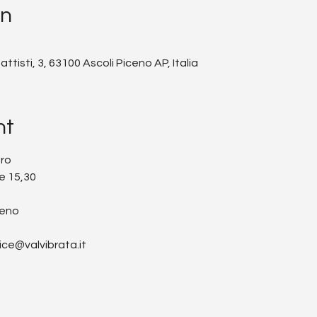
on
ttisti, 3, 63100 Ascoli Piceno AP, Italia
nt
bro
e 15,30
iceno
ce@valvibrata.it