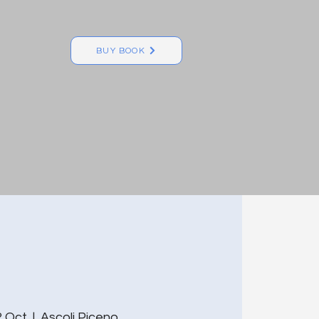
BUY BOOK
2 Oct
  |  
Ascoli Piceno