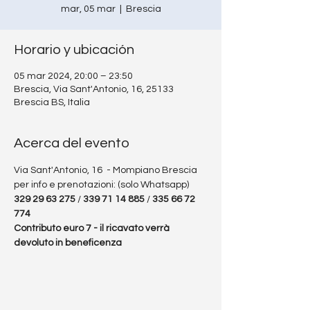
mar, 05 mar
  |  
Brescia
Horario y ubicación
05 mar 2024, 20:00 – 23:50
Brescia, Via Sant'Antonio, 16, 25133
Brescia BS, Italia
Acerca del evento
Via Sant'Antonio, 16  - Mompiano Brescia
per info e prenotazioni: (solo Whatsapp) 
329 29 63 275
 / 
339 71 14 885
 / 
335 66 72 
774
Contributo euro 7 - il ricavato verrà 
devoluto in beneficenza