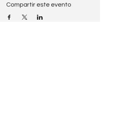
Compartir este evento
CÓDIGO
RATZINGER
¿Quieres escribirme?
codiceratzinger(at)libero.it
Sígueme