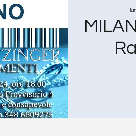
lu
MILAN
Ra