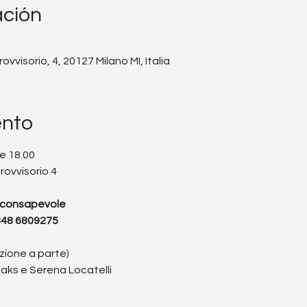
ación
vvisorio, 4, 20127 Milano MI, Italia
ento
e 18.00
rovvisorio 4
e consapevole
48 6809275
zione a parte)
eaks e Serena Locatelli