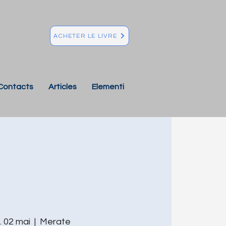
ACHETER LE LIVRE
Contacts
Articles
Elementi
. 02 mai
  |  
Merate