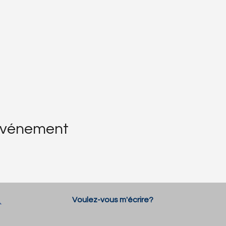
événement
R
Voulez-vous m'écrire?