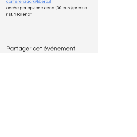
conferenzacr@libero.it
anche per opzione cena (30 euro) presso 
rist. "Harena"
Partager cet événement
LE CODE
RATZINGER
Voulez-vous m'écrire?