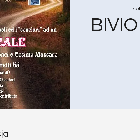
so
BIVI
cja