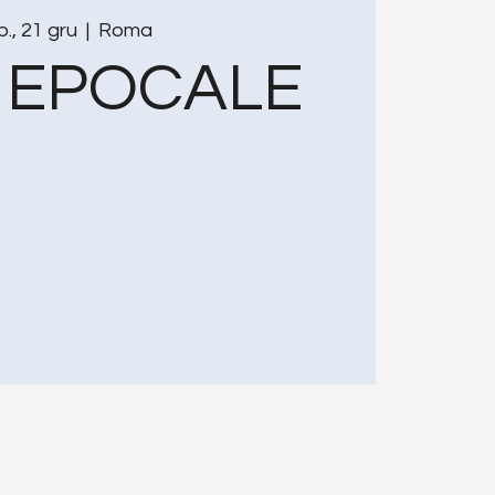
b., 21 gru
  |  
Roma
O EPOCALE