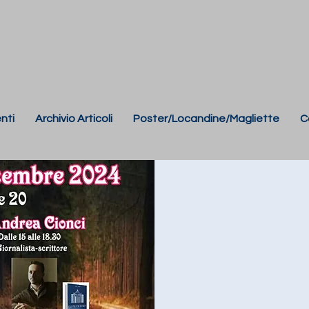
nti
Archivio Articoli
Poster/Locandine/Magliette
C