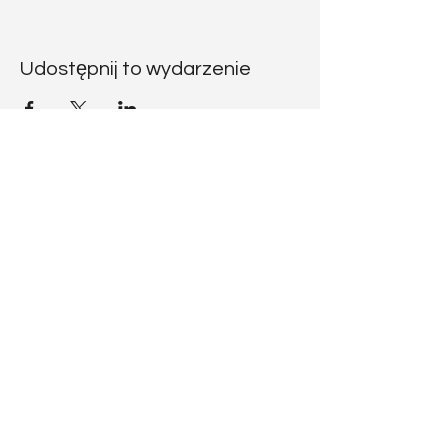
Udostępnij to wydarzenie
CODICE
RATZINGER
Vuoi scrivermi?
codiceratzinger@libero.it
Seguimi