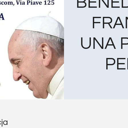
BENED
FRA
UNA 
PE
cja