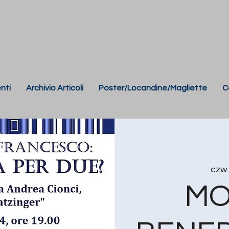
nti
Archivio Articoli
Poster/Locandine/Magliette
C
czw.
MO