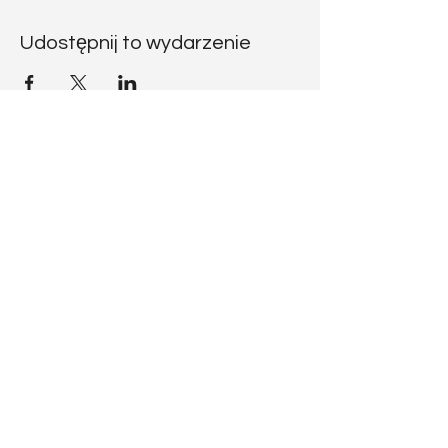
Udostępnij to wydarzenie
CODICE
RATZINGER
Vuoi scrivermi?
codiceratzinger@libero.it
Seguimi