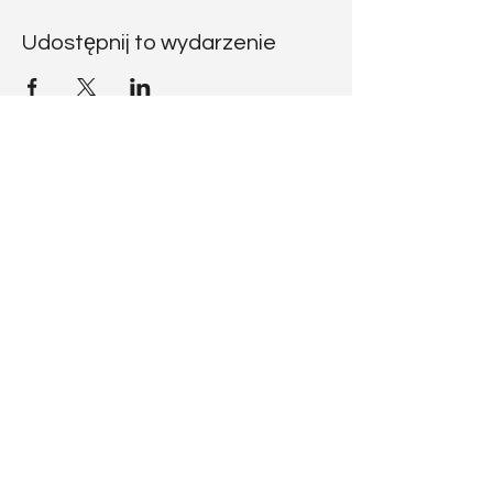
Udostępnij to wydarzenie
CODICE
RATZINGER
Vuoi scrivermi?
codiceratzinger@libero.it
Seguimi