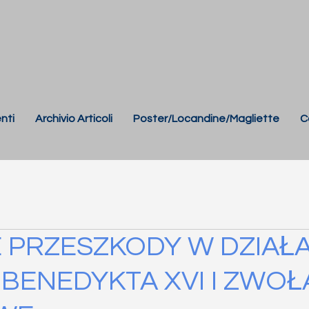
nti
Archivio Articoli
Poster/Locandine/Magliette
C
 PRZESZKODY W DZIAŁ
 BENEDYKTA XVI I ZWOŁ