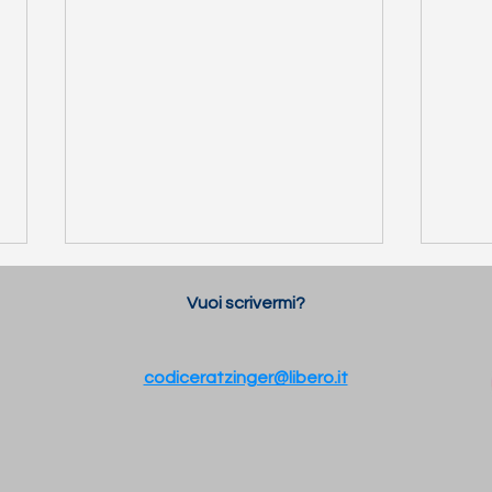
Vuoi scrivermi?
codiceratzinger@libero.it
INTELLIGENTI PAUCA -
DIES
SPOSÓB, W JAKI
OPR