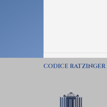
CODICE RATZINGER
REDDE RATIONEM - W JAKI
SPOSÓB BENEDYKT XVI