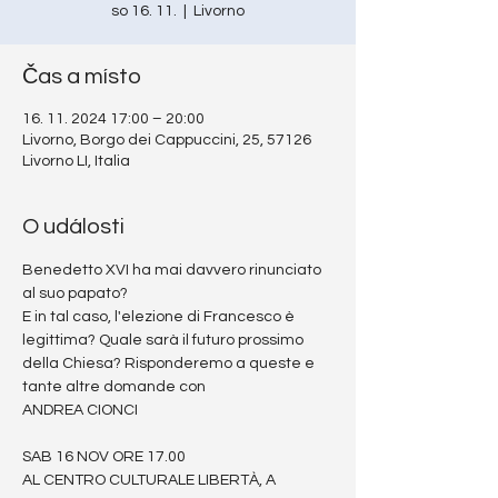
so 16. 11.
  |  
Livorno
Čas a místo
16. 11. 2024 17:00 – 20:00
Livorno, Borgo dei Cappuccini, 25, 57126
Livorno LI, Italia
O události
Benedetto XVI ha mai davvero rinunciato 
al suo papato?
E in tal caso, l'elezione di Francesco è 
legittima? Quale sarà il futuro prossimo 
della Chiesa? Risponderemo a queste e 
tante altre domande con
ANDREA CIONCI
SAB 16 NOV ORE 17.00
AL CENTRO CULTURALE LIBERTÀ, A 