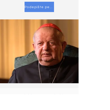
Podepište petici
RICHIESTA DI UDIENZA A
S.E.R. IL CARD. GIUSEPPE
BETORI Oggetto: difesa