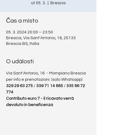
út 05. 3.
  |  
Brescia
Čas a místo
05. 3. 2024 20:00 – 23:50
Brescia, Via Sant'Antonio, 16, 25133
Brescia BS, Italia
O události
Via Sant'Antonio, 16  - Mompiano Brescia
per info e prenotazioni: (solo Whatsapp) 
329 29 63 275
 / 
339 71 14 885
 / 
335 66 72 
774
Contributo euro 7 - il ricavato verrà 
devoluto in beneficenza