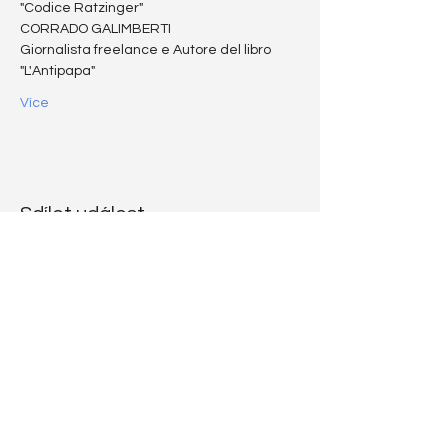
"Codice Ratzinger"
CORRADO GALIMBERTI
Giornalista freelance e Autore del libro 
"L'Antipapa"
Více
Sdílet událost
CODICE
RATZINGER