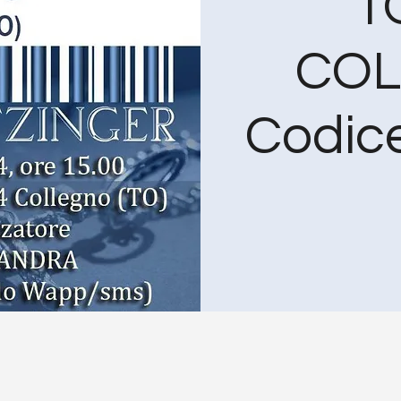
T
COL
Codice