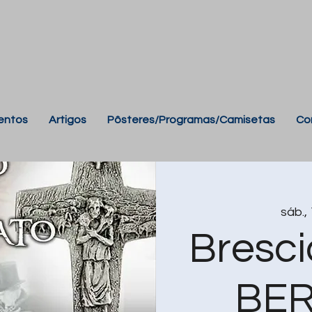
entos
Artigos
Pôsteres/Programas/Camisetas
Co
sáb.,
Bresci
BE