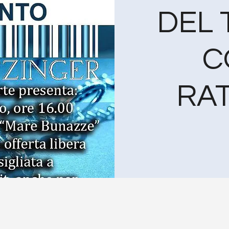
DEL 
C
RA