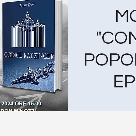
M
"CON
POPOL
E