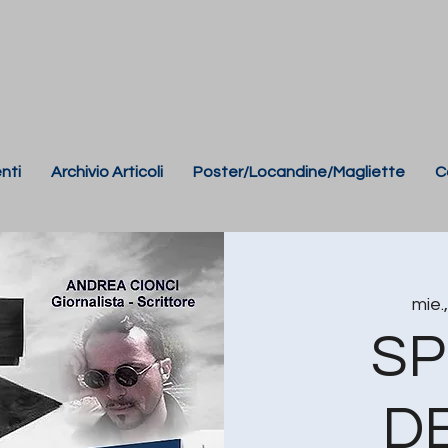
nti
Archivio Articoli
Poster/Locandine/Magliette
C
mie.
SP
D