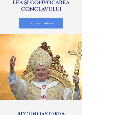
LEA ȘI CONVOCAREA
CONCLAVULUI
Semnați petiția
RECUNOAȘTEREA