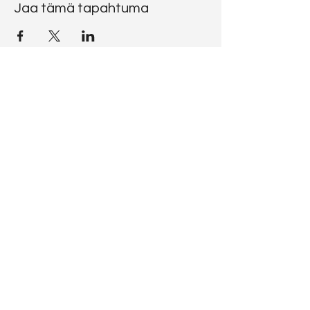
Jaa tämä tapahtuma
CODICE
RATZINGER
Vuoi scrivermi?
codiceratzinger@libero.it
Seguimi