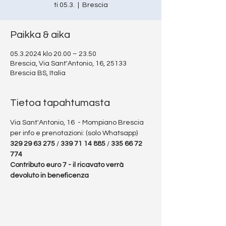
ti 05.3.
  |  
Brescia
Paikka & aika
05.3.2024 klo 20.00 – 23.50
Brescia, Via Sant'Antonio, 16, 25133
Brescia BS, Italia
Tietoa tapahtumasta
Via Sant'Antonio, 16  - Mompiano Brescia
per info e prenotazioni: (solo Whatsapp) 
329 29 63 275
 / 
339 71 14 885
 / 
335 66 72 
774
Contributo euro 7 - il ricavato verrà 
devoluto in beneficenza