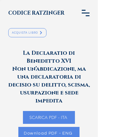
CODICE RATZINGER
ACQUISTA LIBRO
La Declaratio di
Benedetto XVI​
Non un’abdicazione, ma
una declaratoria di
decisio su
delitto, scisma,
usurpazione e sede
impedita
SCARICA PDF - ITA
Download PDF - ENG