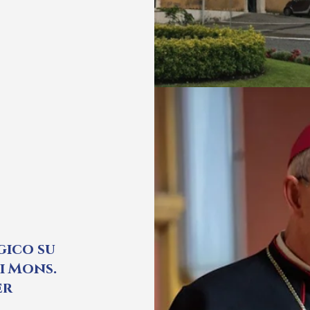
gico su
i Mons.
er