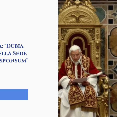
: "Dubia
ella Sede
esponsum"